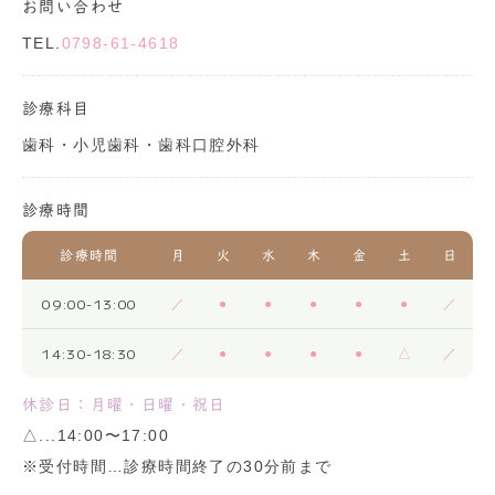
お問い合わせ
TEL.
0798-61-4618
診療科目
歯科・小児歯科・歯科口腔外科
診療時間
診療時間
月
火
水
木
金
土
日
09:00-13:00
／
●
●
●
●
●
／
14:30-18:30
／
●
●
●
●
△
／
休診日：月曜・日曜・祝日
△...14:00〜17:00
※受付時間…診療時間終了の30分前まで