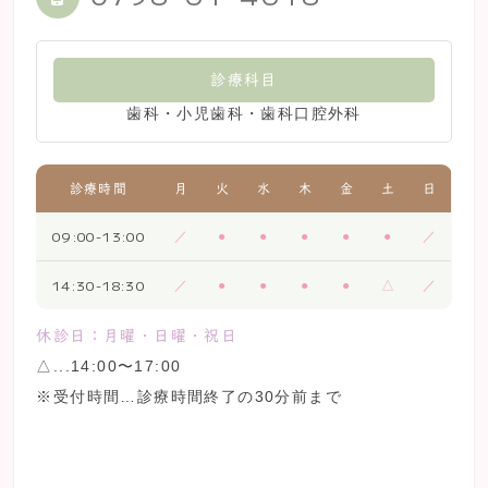
診療科目
歯科・小児歯科・歯科口腔外科
診療時間
月
火
水
木
金
土
日
09:00-13:00
／
●
●
●
●
●
／
14:30-18:30
／
●
●
●
●
△
／
休診日：月曜・日曜・祝日
△...14:00〜17:00
※受付時間…診療時間終了の30分前まで